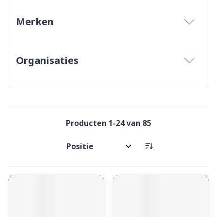
Merken
filter
Organisaties
filter
Producten
1
-
24
van
85
Sorteer op: