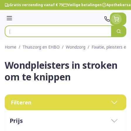
Ga naar de inhoud
Gratis verzending vanaf € 75
Veilige betalingen
Apothekersa
Menu
Zoek
Product, merk, categorie...
Home
/
Thuiszorg en EHBO
/
Wondzorg
/
Fixatie, pleisters en 
Wondpleisters in stroken
om te knippen
Filteren
Doorgaan naar productlijst
Prijs
filter