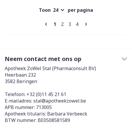
Toon
per pagina
Pagina's
U lees momenteel pagina
Pagina
Pagina
Pagina
1
2
3
4
Neem contact met ons op
Apotheek ZoWel Stal (Pharmaconsult BV)
Heerbaan 232
3582
Beringen
Telefoon:
+32 (0)11 45 21 61
E-mailadres:
stal@
apotheekzowel.be
APB nummer:
713005
Apotheek titularis:
Barbara Verbeeck
BTW nummer:
BE0508581589