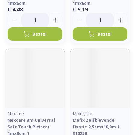
1mx6cm
1mx6cm
€ 4,48
€ 5,19
Aantal
Aantal
Bestel
Bestel
Nexcare
Molnlycke
Nexcare 3m Universal
Mefix Zelfklevende
Soft Touch Pleister
Fixatie 2,5cmx10,0m 1
1mx8cm 1
310250