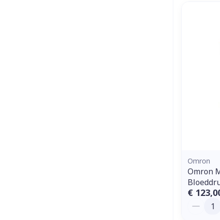
Omron
Omron M
Bloeddr
€ 123,0
Aantal