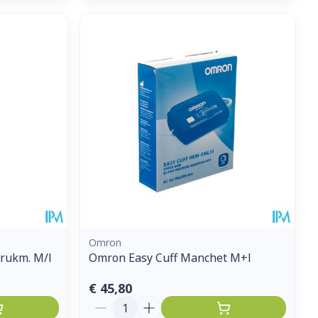
Omron
rukm. M/l
Omron Easy Cuff Manchet M+l
€ 45,80
Aantal