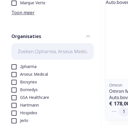
Aerosol toeste
kloven
Tabletten
Marque Verte
Aerosol access
Blaren
Creme, gel en 
Toon meer
Zuurstof
Eelt
Eksteroog - li
Ademhalingss
Organisaties
Toon meer
filter
Spieren en g
Specifiek vo
2pharma
Naalden en s
Arseus Medical
Lichaamsverzo
Biosynex
Infecties
Spuiten
Omron
Deodorant
Bomedys
Omron M7
Oplossing voor
Gezichtsverzo
Auto.bo
GSA Healthcare
Naalden
Luizen
€ 178,0
Hartmann
Aantal
Naalden voor 
Hospidex
- pennaalden
Jerlo
Diagnostica
Toon meer