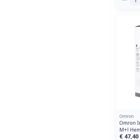
Omron
Omron In
M+l Hem
€ 47,40