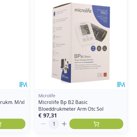
et
geneesmiddelen
erende
Parfums en
geurproducten
Microlife
rukm. M/xl
Microlife Bp B2 Basic
Bloeddrukmeter Arm Otc Sol
CBD
€ 97,31
Aantal