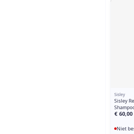
Sisley
Sisley R
Shampoo
€ 60,00
Niet be