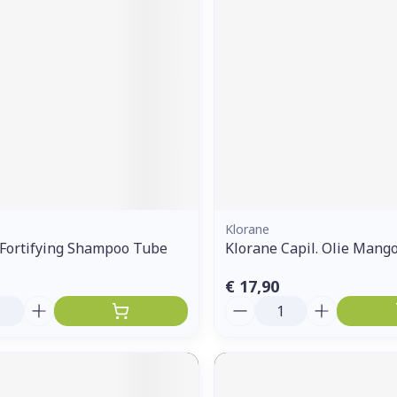
ddelen
Haar
orging
Supplementen
Insectenw
middelen
n
Mondmaskers
issen
 -
uid
d
Klorane
 Fortifying Shampoo Tube
Klorane Capil. Olie Mang
€ 17,90
Zelfbruiner
Scheren
Aantal