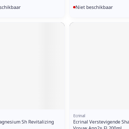
schikbaar
Niet beschikbaar
Ecrinal
gnesium Sh Revitalizing
Ecrinal Verstevigende S
Vrouw Anp2+ Fl 200ml