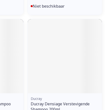
Niet beschikbaar
Ducray
hampoo
Ducray Densiage Verstevigende
Shampoo 200ml