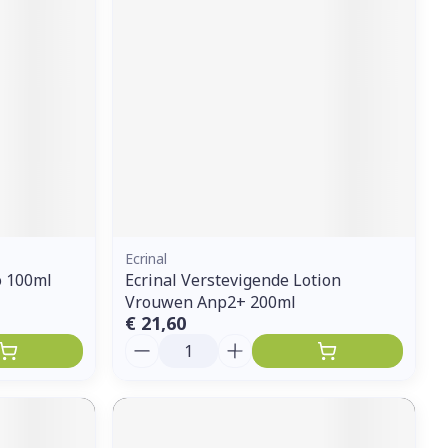
erende
Parfums en
geurproducten
Ecrinal
o 100ml
Ecrinal Verstevigende Lotion
Vrouwen Anp2+ 200ml
€ 21,60
CBD
Aantal