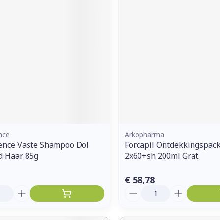
nce
Arkopharma
ence Vaste Shampoo Dol
Forcapil Ontdekkingspac
d Haar 85g
2x60+sh 200ml Grat.
€ 58,78
Aantal