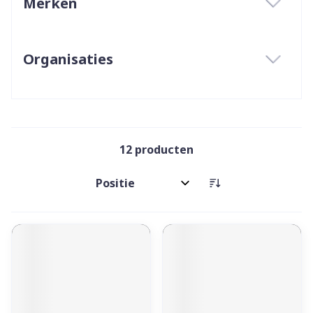
Merken
filter
Organisaties
filter
12
producten
Sorteer op: