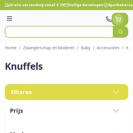
Ga naar de inhoud
Gratis verzending vanaf € 75
Veilige betalingen
Apothekersa
Menu
Zoek
Product, merk, categorie...
Home
/
Zwangerschap en kinderen
/
Baby
/
Accessoires
/
Knu
Knuffels
Filteren
Doorgaan naar productlijst
Prijs
filter