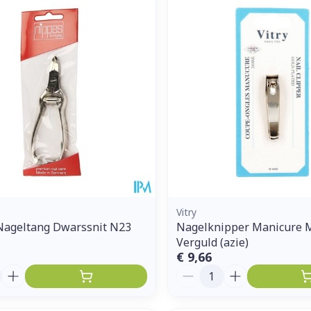
Vitry
Nageltang Dwarssnit N23
Nagelknipper Manicure M
Verguld (azie)
€ 9,66
Aantal