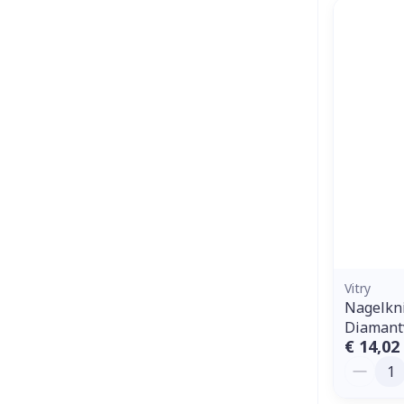
Vitry
Nagelkn
Diamantv
€ 14,02
Aantal