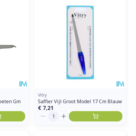
et
geneesmiddelen
erende
Parfums en
geurproducten
Vitry
oeten Gm
Saffier Vijl Groot Model 17 Cm Blauw
€ 7,21
CBD
Aantal