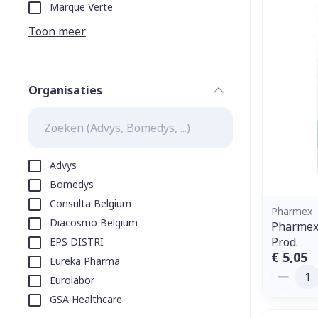
Aerosol toeste
kloven
Tabletten
Marque Verte
Aerosol access
Blaren
Creme, gel en 
Toon meer
Zuurstof
Eelt
Eksteroog - li
Ademhalingss
Organisaties
Toon meer
filter
Spieren en g
Specifiek vo
Advys
Naalden en s
Bomedys
Lichaamsverzo
Consulta Belgium
Infecties
Spuiten
Pharmex
Deodorant
Diacosmo Belgium
Pharmex
Oplossing voor
Gezichtsverzo
Prod.
EPS DISTRI
Naalden
Luizen
€ 5,05
Eureka Pharma
Aantal
Naalden voor 
Eurolabor
- pennaalden
GSA Healthcare
Diagnostica
Toon meer