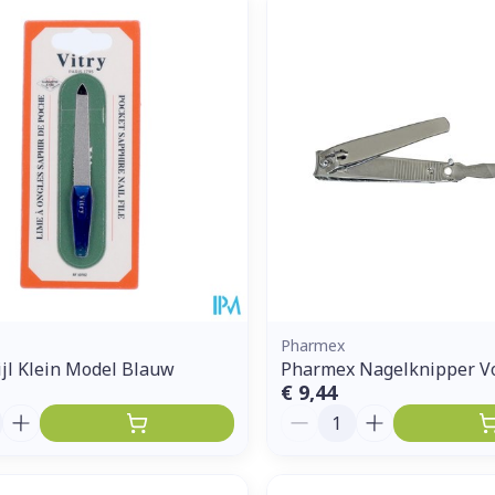
Enkel en vo
Toon meer
ddelen
Haar
orging
Supplementen
Insectenw
middelen
n
Mondmaskers
issen
 -
uid
d
Pharmex
Vijl Klein Model Blauw
Pharmex Nagelknipper V
€ 9,44
Zelfbruiner
Scheren
Aantal