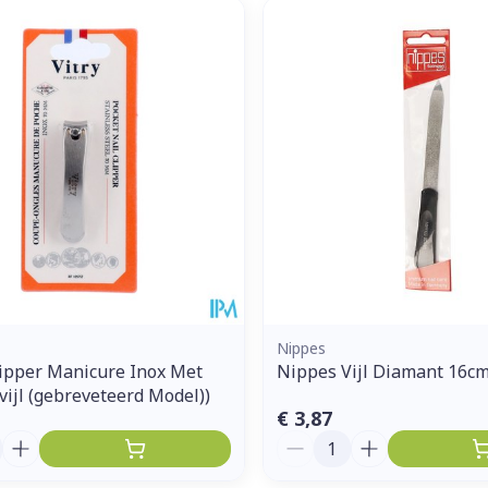
Nippes
ipper Manicure Inox Met
Nippes Vijl Diamant 16c
ijl (gebreveteerd Model))
€ 3,87
Aantal