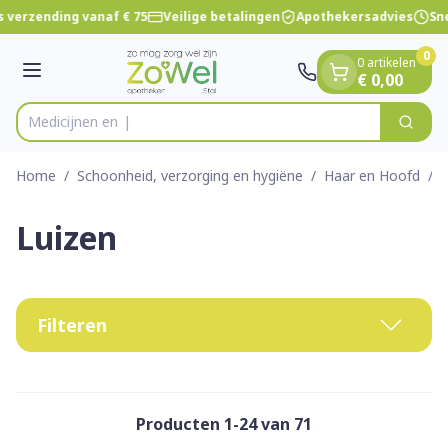
Dia 1 van 1
Ga naar de inhoud
 verzending vanaf € 75
Veilige betalingen
Apothekersadvies
Sne
0
0 artikelen
Menu
€ 0,00
Zoek
Product, merk, categorie...
Home
/
Schoonheid, verzorging en hygiëne
/
Haar en Hoofd
/
L
Luizen
Filteren
Producten
1
-
24
van
71