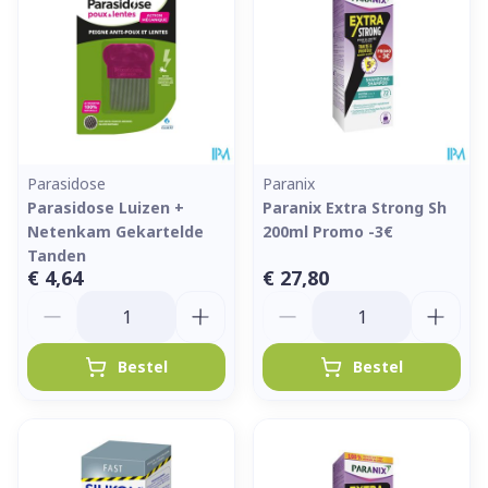
Parasidose
Paranix
Parasidose Luizen +
Paranix Extra Strong Sh
Netenkam Gekartelde
200ml Promo -3€
Tanden
€ 4,64
€ 27,80
Aantal
Aantal
Bestel
Bestel