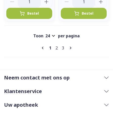
Bestel
Bestel
Toon
per pagina
Pagina's
U lees momenteel pagina
Pagina
Pagina
1
2
3
Neem contact met ons op
Klantenservice
Uw apotheek