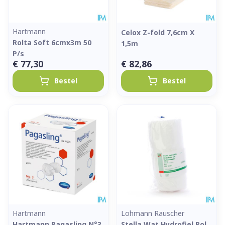
Hartmann
Celox Z-fold 7,6cm X
Rolta Soft 6cmx3m 50
1,5m
P/s
€ 77,30
€ 82,86
Bestel
Bestel
Hartmann
Lohmann Rauscher
Hartmann Pagasling N°3
Stella Wat Hydrofiel Rol