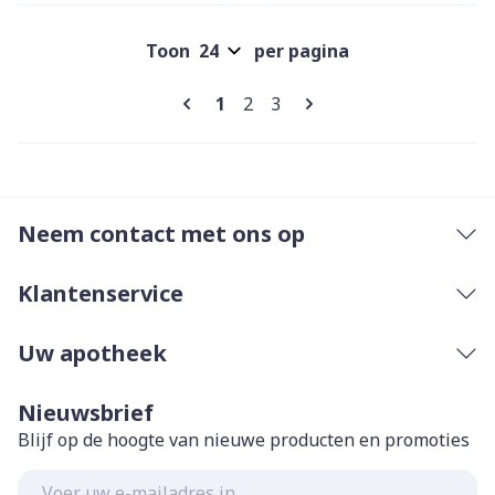
Toon
per pagina
Pagina's
U lees momenteel pagina
Pagina
Pagina
1
2
3
Neem contact met ons op
Klantenservice
Uw apotheek
Nieuwsbrief
Blijf op de hoogte van nieuwe producten en promoties
E-mail adres