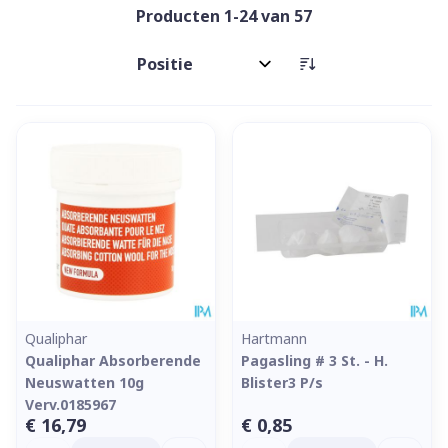
Producten
1
-
24
van
57
Sorteer op:
Qualiphar
Hartmann
Qualiphar Absorberende
Pagasling # 3 St. - H.
Neuswatten 10g
Blister3 P/s
Verv.0185967
€ 16,79
€ 0,85
Aantal
Aantal