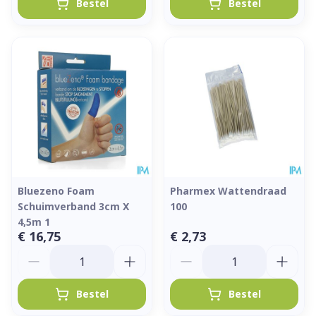
Bestel
Bestel
Bluezeno Foam
Pharmex Wattendraad
Schuimverband 3cm X
100
4,5m 1
€ 16,75
€ 2,73
Aantal
Aantal
Bestel
Bestel