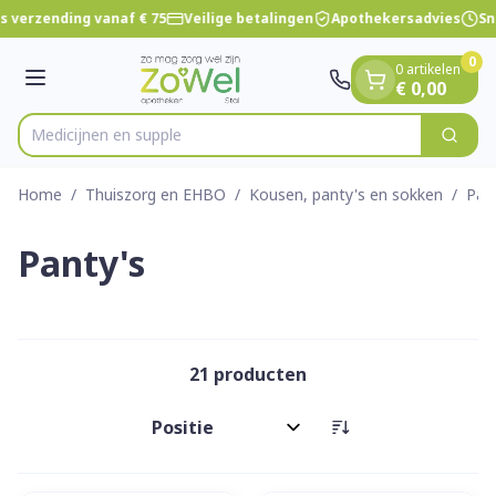
Dia 1 van 1
Ga naar de inhoud
s verzending vanaf € 75
Veilige betalingen
Apothekersadvies
Sne
0
0 artikelen
Menu
€ 0,00
Me
Zoek
Product, merk, categorie...
Home
/
Thuiszorg en EHBO
/
Kousen, panty's en sokken
/
Pan
Panty's
21
producten
Sorteer op: