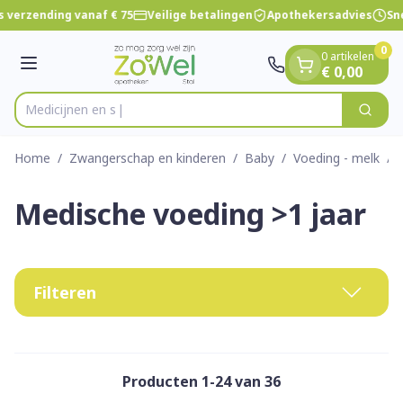
Dia 1 van 1
Ga naar de inhoud
 verzending vanaf € 75
Veilige betalingen
Apothekersadvies
Sne
0
0 artikelen
Menu
€ 0,00
Zoek
Product, merk, categorie...
Home
/
Zwangerschap en kinderen
/
Baby
/
Voeding - melk
/
Medische voeding >1 jaar
Filteren
Producten
1
-
24
van
36