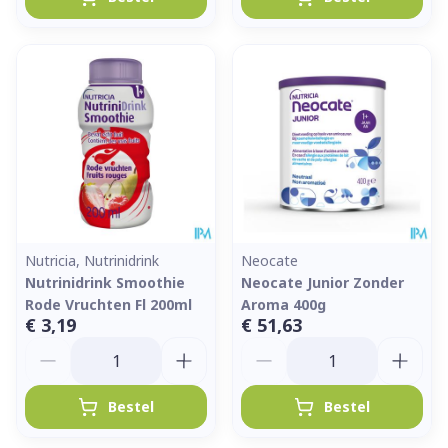
Nutricia, Nutrinidrink
Neocate
Nutrinidrink Smoothie
Neocate Junior Zonder
Rode Vruchten Fl 200ml
Aroma 400g
€ 3,19
€ 51,63
Aantal
Aantal
Bestel
Bestel