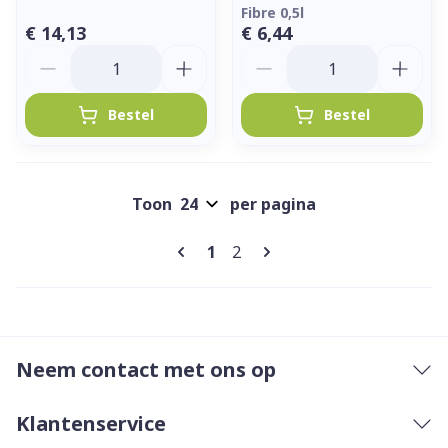
Fibre 0,5l
€ 14,13
€ 6,44
Aantal
Aantal
Bestel
Bestel
Toon
per pagina
Pagina's
U lees momenteel pagina
Pagina
1
2
Neem contact met ons op
Klantenservice