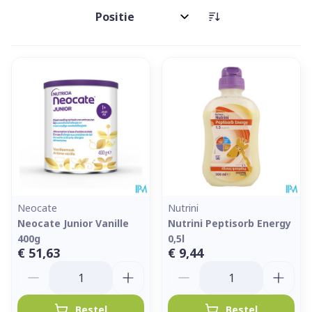
Sorteer op:
Neocate
Nutrini
Neocate Junior Vanille
Nutrini Peptisorb Energy
400g
0,5l
€ 51,63
€ 9,44
Aantal
Aantal
Bestel
Bestel