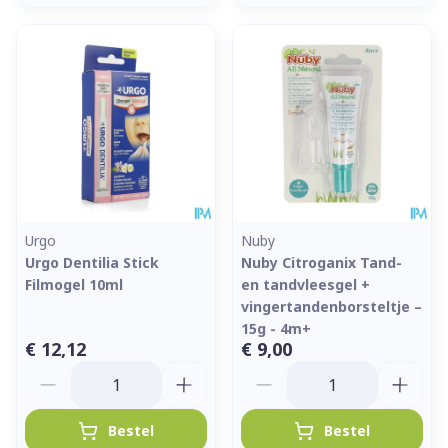
Urgo
Nuby
Urgo Dentilia Stick
Nuby Citroganix Tand-
Filmogel 10ml
en tandvleesgel +
vingertandenborsteltje –
15g - 4m+
€ 12,12
€ 9,00
Aantal
Aantal
Bestel
Bestel