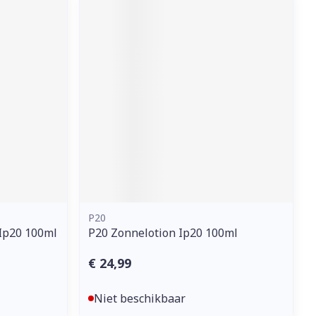
erende
Parfums en
geurproducten
P20
CBD
 Ip20 100ml
P20 Zonnelotion Ip20 100ml
€ 24,99
Niet beschikbaar