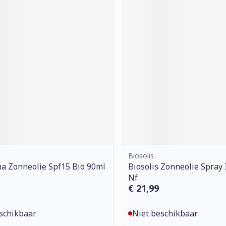
ddelen
Haar
orging
Supplementen
Insectenw
middelen
n
Mondmaskers
issen
 -
uid
d
a
Biosolis
Zelfbruiner
Scheren
a Zonneolie Spf15 Bio 90ml
Biosolis Zonneolie Spray
Nf
€ 21,99
schikbaar
Niet beschikbaar