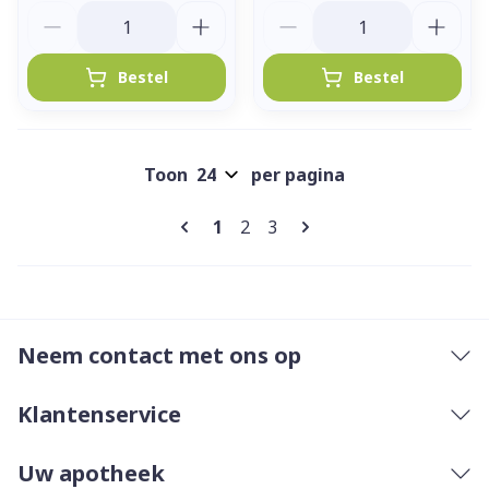
Aantal
Aantal
Bestel
Bestel
Toon
per pagina
Pagina's
U lees momenteel pagina
Pagina
Pagina
1
2
3
Neem contact met ons op
Klantenservice
Uw apotheek