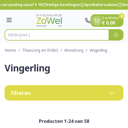
Dia 1 van 1
Ga naar de inhoud
 verzending vanaf € 75
Veilige betalingen
Apothekersadvies
Sne
0
0 artikelen
Menu
€ 0,00
Zoek
Product, merk, categorie...
Home
/
Thuiszorg en EHBO
/
Wondzorg
/
Vingerling
Vingerling
Filteren
Producten
1
-
24
van
58