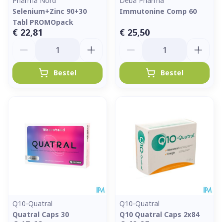
Pharma Nord
Deba Pharma
Selenium+Zinc 90+30
Immutonine Comp 60
Tabl PROMOpack
€ 22,81
€ 25,50
Aantal
Aantal
Bestel
Bestel
Q10-Quatral
Q10-Quatral
Quatral Caps 30
Q10 Quatral Caps 2x84