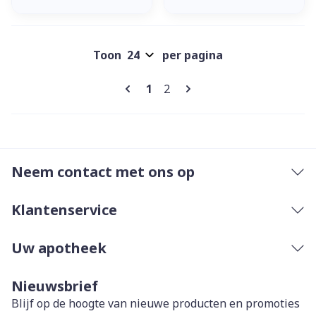
Toon
per pagina
Pagina's
U lees momenteel pagina
Pagina
1
2
Neem contact met ons op
Klantenservice
Uw apotheek
Nieuwsbrief
Blijf op de hoogte van nieuwe producten en promoties