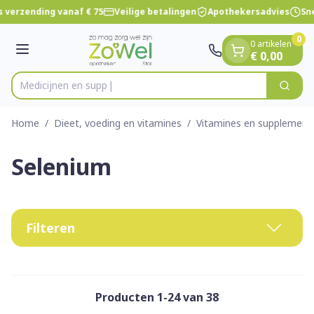
Dia 1 van 1
Ga naar de inhoud
 verzending vanaf € 75
Veilige betalingen
Apothekersadvies
Sne
0
0 artikelen
Menu
€ 0,00
M
Zoek
Product, merk, categorie...
Home
/
Dieet, voeding en vitamines
/
Vitamines en supplement
Selenium
Filteren
Producten
1
-
24
van
38