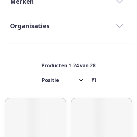
Merken
filter
Organisaties
filter
Producten
1
-
24
van
28
Sorteer op: