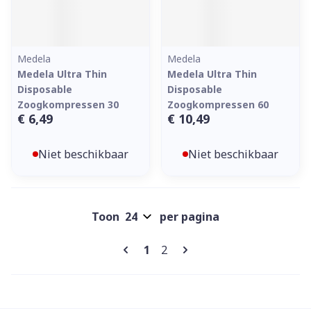
Medela
Medela
Medela Ultra Thin
Medela Ultra Thin
Disposable
Disposable
Zoogkompressen 30
Zoogkompressen 60
€ 6,49
€ 10,49
Niet beschikbaar
Niet beschikbaar
Toon
per pagina
Pagina's
U lees momenteel pagina
Pagina
1
2