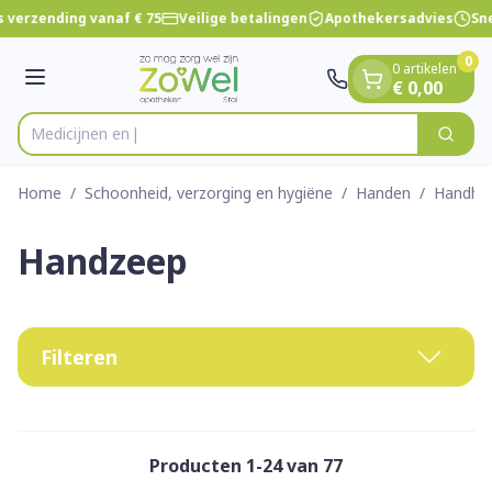
Dia 1 van 1
Ga naar de inhoud
 verzending vanaf € 75
Veilige betalingen
Apothekersadvies
Sne
0
0 artikelen
Menu
€ 0,00
Zoek
Product, merk, categorie...
Home
/
Schoonheid, verzorging en hygiëne
/
Handen
/
Handhy
Handzeep
Filteren
Producten
1
-
24
van
77