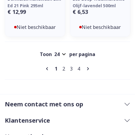
Ed 21 Pink 295ml
Olijf-lavendel 500ml
€ 12,99
€ 6,53
Niet beschikbaar
Niet beschikbaar
Toon
per pagina
Pagina's
U lees momenteel pagina
Pagina
Pagina
Pagina
1
2
3
4
Neem contact met ons op
Klantenservice