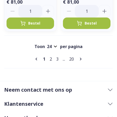
€ 81,00
€ 81,00
Aantal
Aantal
Bestel
Bestel
Toon
per pagina
Pagina's
U lees momenteel pagina
Pagina
Pagina
Pagina
1
2
3
...
20
Neem contact met ons op
Klantenservice