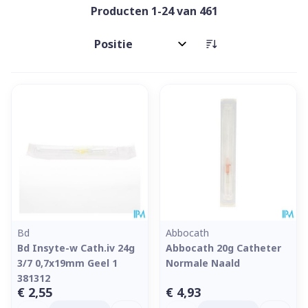
Producten
1
-
24
van
461
Sorteer op:
Bd
Abbocath
Bd Insyte-w Cath.iv 24g
Abbocath 20g Catheter
3/7 0,7x19mm Geel 1
Normale Naald
381312
€ 2,55
€ 4,93
Aantal
Aantal