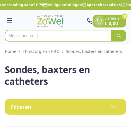
Dia 1 van 1
Ga naar de inhoud
 verzending vanaf € 75
Veilige betalingen
Apothekersadvies
Sne
0
0 artikelen
Menu
€ 0,00
Zoek
Product, merk, categorie...
Home
/
Thuiszorg en EHBO
/
Sondes, baxters en catheters
Sondes, baxters en
catheters
Filteren