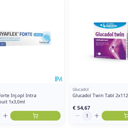
Glucadol
orte Inj.opl Intra
Glucadol Twin Tabl 2x11
puit 1x3,0ml
€ 54,67
Aantal