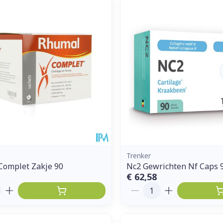
Enkel en vo
Toon meer
ddelen
Haar
orging
Supplementen
Insectenw
middelen
n
Mondmaskers
issen
 -
uid
d
Trenker
Complet Zakje 90
Nc2 Gewrichten Nf Caps 
€ 62,58
Zelfbruiner
Scheren
Aantal