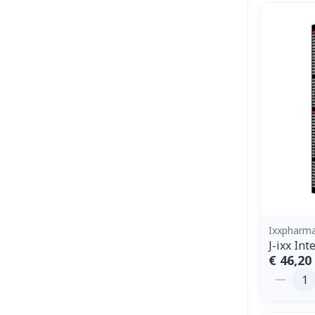
Ixxpharm
J-ixx In
€ 46,20
Aantal