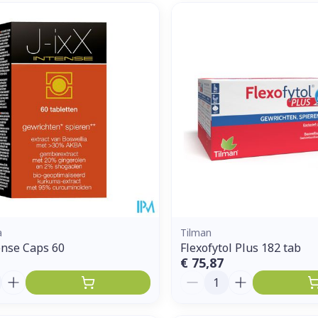
a
Tilman
tense Caps 60
Flexofytol Plus 182 tab
€ 75,87
Aantal