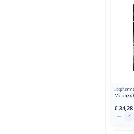
Ixxpharm
Memixx 
€ 34,28
Aantal