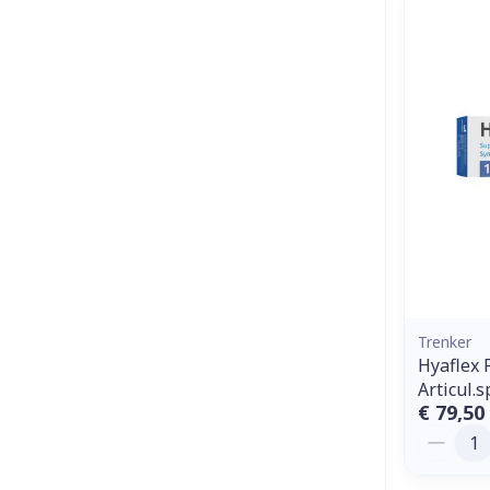
Trenker
Hyaflex F
Articul.s
€ 79,50
Aantal