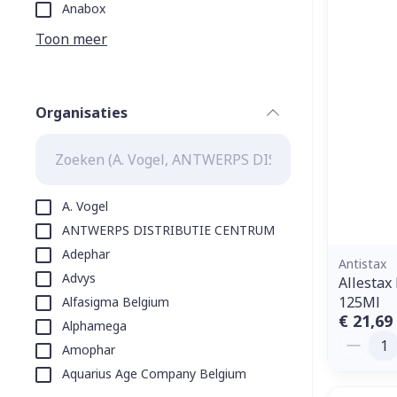
Aerosol toeste
kloven
Tabletten
Anabox
Aerosol access
Blaren
Creme, gel en 
Toon meer
Zuurstof
Eelt
Eksteroog - li
Ademhalingss
Organisaties
Toon meer
filter
Spieren en g
Specifiek vo
A. Vogel
Naalden en s
ANTWERPS DISTRIBUTIE CENTRUM
Lichaamsverzo
Adephar
Infecties
Spuiten
Antistax
Deodorant
Advys
Allestax
Oplossing voor
Gezichtsverzo
125Ml
Alfasigma Belgium
Naalden
Luizen
€ 21,69
Alphamega
Aantal
Naalden voor 
Amophar
- pennaalden
Aquarius Age Company Belgium
Diagnostica
Toon meer