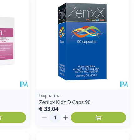
Ixxpharma
Zenixx Kidz D Caps 90
€ 33,04
Aantal