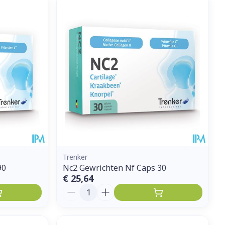
et
geneesmiddelen
erende
Parfums en
geurproducten
Trenker
90
Nc2 Gewrichten Nf Caps 30
€ 25,64
CBD
Aantal