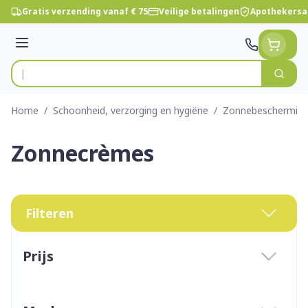
Ga naar de inhoud
Gratis verzending vanaf € 75
Veilige betalingen
Apothekersa
Menu
Zoek
Product, merk, categorie...
Home
/
Schoonheid, verzorging en hygiëne
/
Zonnebeschermin
Zonnecrèmes
Filteren
Doorgaan naar productlijst
Prijs
filter