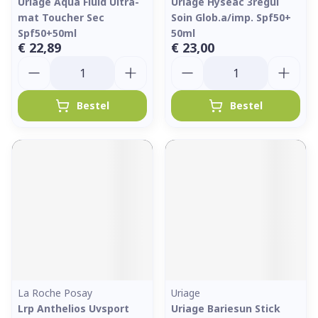
Uriage Aqua Fluid Ultra-
Uriage Hyseac 3regul
mat Toucher Sec
Soin Glob.a/imp. Spf50+
Spf50+50ml
50ml
€ 22,89
€ 23,00
Aantal
Aantal
Bestel
Bestel
La Roche Posay
Uriage
Lrp Anthelios Uvsport
Uriage Bariesun Stick