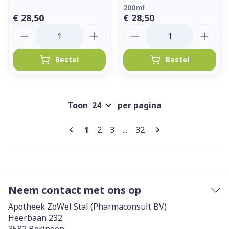
200ml
€ 28,50
€ 28,50
Aantal
Aantal
Bestel
Bestel
Toon
per pagina
Pagina's
U lees momenteel pagina
Pagina
Pagina
Pagina
1
2
3
...
32
Neem contact met ons op
Apotheek ZoWel Stal (Pharmaconsult BV)
Heerbaan 232