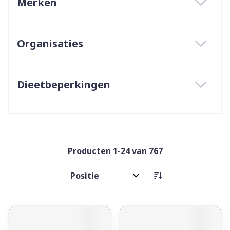
Merken
filter
Organisaties
filter
Dieetbeperkingen
filter
Producten
1
-
24
van
767
Sorteer op: