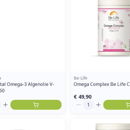
Enkel en vo
Toon meer
ddelen
Haar
orging
Supplementen
Insectenw
middelen
n
Mondmaskers
issen
 -
uid
d
a
Be-Life
al Omega-3 Algenolie V-
Omega Complex Be Life C
 60
€ 49,90
Aantal
Zelfbruiner
Scheren