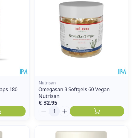
et
geneesmiddelen
erende
Parfums en
geurproducten
Nutrisan
aps 180
Omegasan 3 Softgels 60 Vegan
Nutrisan
€ 32,95
Aantal
CBD