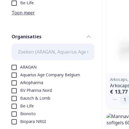
Aerosol toeste
kloven
Tabletten
Be-Life
Aerosol access
Blaren
Creme, gel en 
Toon meer
Zuurstof
Eelt
Eksteroog - li
Ademhalingss
Organisaties
Toon meer
filter
Spieren en g
Specifiek vo
ARAGAN
Naalden en s
Aquarius Age Company Belgium
Lichaamsverzo
Arkocaps,
Arkopharma
Infecties
Spuiten
Arkocaps
Deodorant
BV Pharma Nord
€ 13,77
Oplossing voor
Gezichtsverzo
Aantal
Bausch & Lomb
Naalden
Luizen
Be-Life
Naalden voor 
Bionoto
- pennaalden
Biopara NRGI
Diagnostica
Toon meer