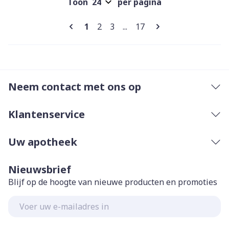
Toon
per pagina
Pagina's
U lees momenteel pagina
Pagina
Pagina
Pagina
1
2
3
...
17
Neem contact met ons op
Klantenservice
Uw apotheek
Nieuwsbrief
Blijf op de hoogte van nieuwe producten en promoties
E-mail adres