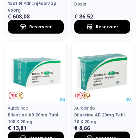
15x1 Fl Pdr Inj+solv Sp
Dosis
Voorg
€ 608,08
€ 86,52
Reserveer
Reserveer
Geneesmiddel
Op voorschrift
Geneesmiddel
Op voorschrift
Aurobindo
Aurobindo
Bilastine AB 20mg Tabl
Bilastine AB 20mg Tabl
100 X 20mg
30 X 20mg
€ 13,81
€ 8,66