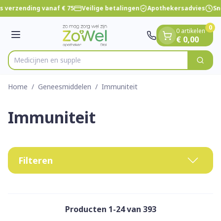
Dia 1 van 1
Ga naar de inhoud
s verzending vanaf € 75
Veilige betalingen
Apothekersadvies
Sne
0
0 artikelen
Menu
€ 0,00
Zoek
Product, merk, categorie...
Home
/
Geneesmiddelen
/
Immuniteit
Immuniteit
Filteren
Producten
1
-
24
van
393