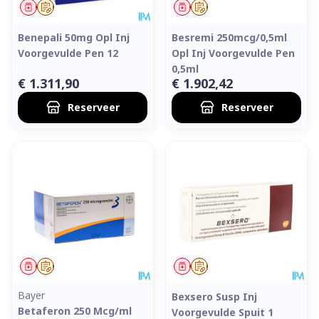
Geneesmiddel
Op voorschrift
Geneesmiddel
Op voorschrift
Benepali 50mg Opl Inj
Besremi 250mcg/0,5ml
Voorgevulde Pen 12
Opl Inj Voorgevulde Pen
0,5ml
€ 1.311,90
€ 1.902,42
Reserveer
Reserveer
Geneesmiddel
Op voorschrift
Geneesmiddel
Op voorschrift
Bayer
Bexsero Susp Inj
Betaferon 250 Mcg/ml
Voorgevulde Spuit 1