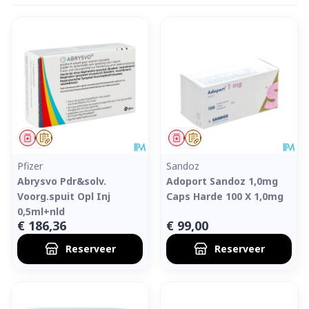
Geneesmiddel
Op voorschrift
Geneesmiddel
Op voorschrift
Pfizer
Sandoz
Abrysvo Pdr&solv.
Adoport Sandoz 1,0mg
Voorg.spuit Opl Inj
Caps Harde 100 X 1,0mg
0,5ml+nld
€ 186,36
€ 99,00
Reserveer
Reserveer