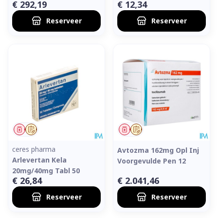
€ 292,19
€ 12,34
Reserveer
Reserveer
Geneesmiddel
Op voorschrift
Geneesmiddel
Op voorschrift
ceres pharma
Avtozma 162mg Opl Inj
Arlevertan Kela
Voorgevulde Pen 12
20mg/40mg Tabl 50
€ 26,84
€ 2.041,46
Reserveer
Reserveer