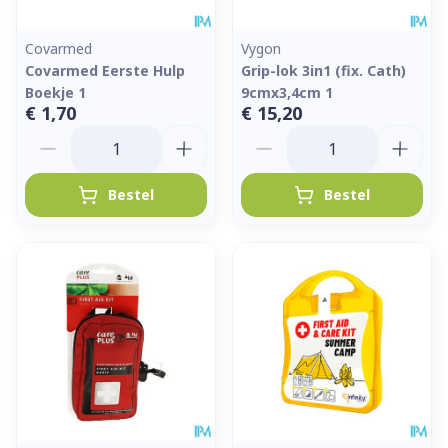
Covarmed
Vygon
Covarmed Eerste Hulp
Grip-lok 3in1 (fix. Cath)
Boekje 1
9cmx3,4cm 1
€ 1,70
€ 15,20
Aantal
Aantal
Bestel
Bestel