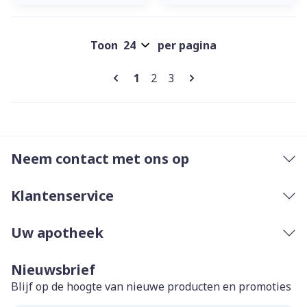
Toon
per pagina
Pagina's
U lees momenteel pagina
Pagina
Pagina
1
2
3
Neem contact met ons op
Klantenservice
Uw apotheek
Nieuwsbrief
Blijf op de hoogte van nieuwe producten en promoties