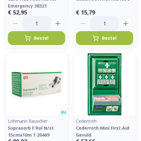
Emergency 38321
€ 52,95
€ 15,79
Aantal
Aantal
Bestel
Bestel
Lohmann Rauscher
Cederroth
Suprasorb F Rol N/st
Cederroth Mini First Aid
15cmx10m 1 20469
Gevuld