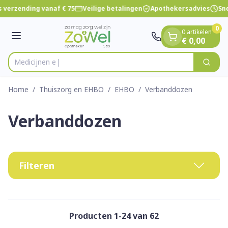
Dia 1 van 1
Ga naar de inhoud
 verzending vanaf € 75
Veilige betalingen
Apothekersadvies
Sne
0
0 artikelen
Menu
€ 0,00
Zoek
Product, merk, categorie...
Home
/
Thuiszorg en EHBO
/
EHBO
/
Verbanddozen
Verbanddozen
Filteren
Producten
1
-
24
van
62