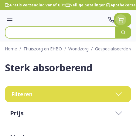
Ga naar de inhoud
Gratis verzending vanaf € 75
Veilige betalingen
Apothekersa
Menu
Zoek
Product, merk, categorie...
Home
/
Thuiszorg en EHBO
/
Wondzorg
/
Gespecialiseerde w
Sterk absorberend
Filteren
Doorgaan naar productlijst
Prijs
filter