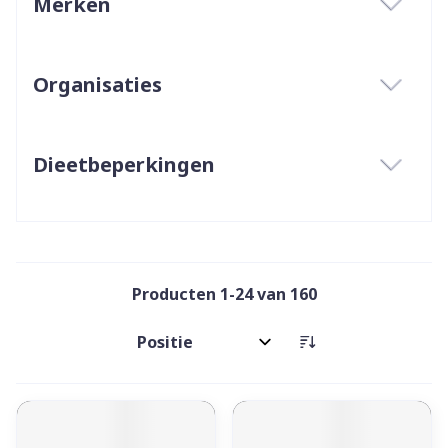
Merken
filter
Organisaties
filter
Dieetbeperkingen
filter
Producten
1
-
24
van
160
Sorteer op: