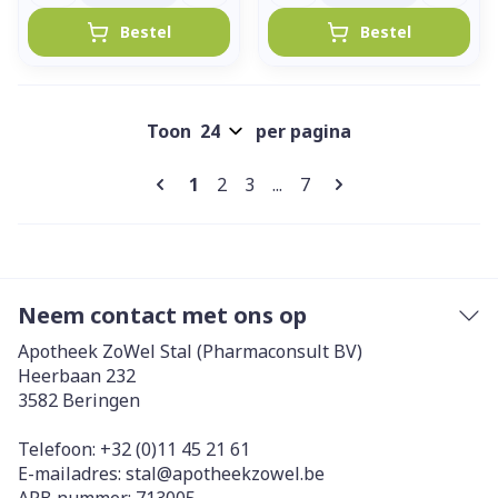
Bestel
Bestel
Toon
per pagina
Pagina's
U lees momenteel pagina
Pagina
Pagina
Pagina
1
2
3
...
7
Neem contact met ons op
Apotheek ZoWel Stal (Pharmaconsult BV)
Heerbaan 232
3582
Beringen
Telefoon:
+32 (0)11 45 21 61
E-mailadres:
stal@
apotheekzowel.be