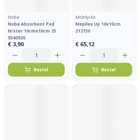
Noba
Molnlycke
Noba Absorbent Pad
Mepilex Up 10x10cm
N/ster 10cmx10cm 25
212150
9340920
€ 3,90
€ 65,12
Aantal
Aantal
Bestel
Bestel