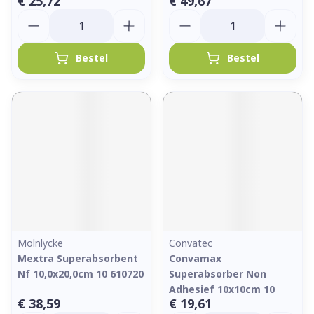
€ 25,72
€ 49,67
Aantal
Aantal
Bestel
Bestel
Molnlycke
Convatec
Mextra Superabsorbent
Convamax
Nf 10,0x20,0cm 10 610720
Superabsorber Non
Adhesief 10x10cm 10
€ 38,59
€ 19,61