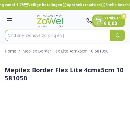
Dia 1 van 1
Ga naar de inhoud
ng vanaf € 75
Veilige betalingen
Apothekersadvies
Snelle besch
0
0 artikelen
Menu
€ 0,00
Vind snel wondverzo
Zoek
Product, merk, categorie...
Home
/
Mepilex Border Flex Lite 4cmx5cm 10 581050
Mepilex Border Flex Lite 4cmx5cm 10
581050