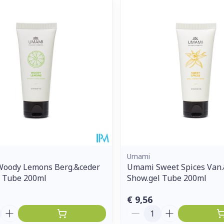
Enkel en vo
Toon meer
ddelen
Haar
orging
Supplementen
Insectenw
middelen
n
Mondmaskers
issen
 -
uid
d
Umami
oody Lemons Berg.&ceder
Umami Sweet Spices Van.&
l Tube 200ml
Show.gel Tube 200ml
Zelfbruiner
Scheren
€ 9,56
Aantal