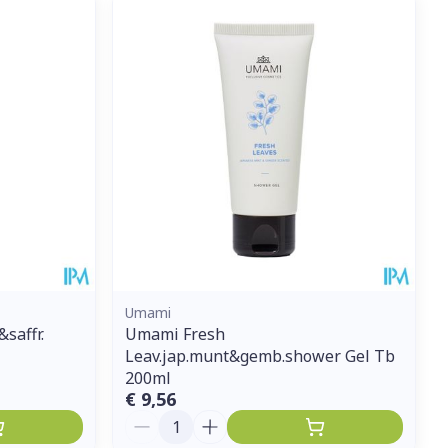
et
geneesmiddelen
erende
Parfums en
geurproducten
Umami
saffr.
Umami Fresh
Leav.jap.munt&gemb.shower Gel Tb
CBD
200ml
€ 9,56
Aantal