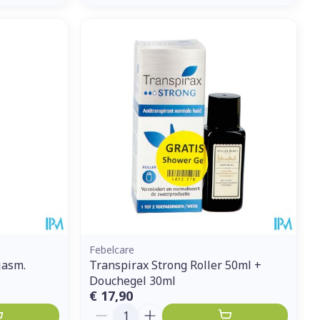
Febelcare
jasm.
Transpirax Strong Roller 50ml +
Douchegel 30ml
€ 17,90
Aantal