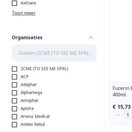
Aerosol toeste
kloven
Tabletten
Axitrans
Aerosol access
Blaren
Creme, gel en 
Toon meer
Zuurstof
Eelt
Eksteroog - li
Ademhalingss
Organisaties
Toon meer
filter
Spieren en g
Specifiek vo
2CME (TO SEE ME SPRL)
Naalden en s
ACP
Lichaamsverzo
Adephar
Infecties
Spuiten
Eucerin 
Deodorant
Alphamega
400ml
Oplossing voor
Gezichtsverzo
Amophar
Naalden
Luizen
€ 15,73
Apivita
Aantal
Naalden voor 
Arseus Medical
- pennaalden
Atelier Rebul
Diagnostica
Toon meer