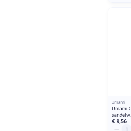
Umami
Umami Or
sandelw.
€ 9,56
Aantal