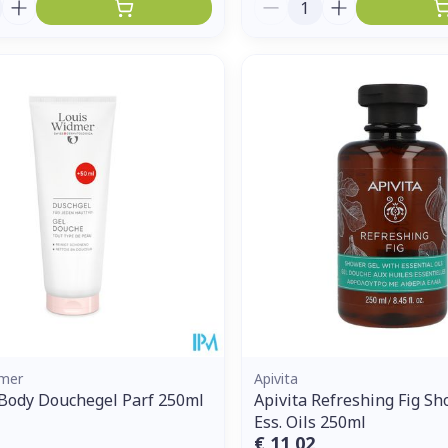
Aantal
dmer
Apivita
Body Douchegel Parf 250ml
Apivita Refreshing Fig Sh
Ess. Oils 250ml
€ 11,02