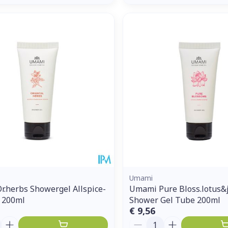
Umami
.herbs Showergel Allspice-
Umami Pure Bloss.lotus&
 200ml
Shower Gel Tube 200ml
€ 9,56
Aantal