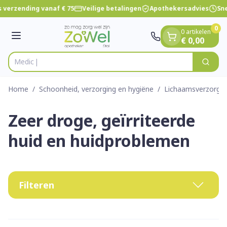
Dia 1 van 1
Ga naar de inhoud
 verzending vanaf € 75
Veilige betalingen
Apothekersadvies
Sne
0
0 artikelen
Menu
€ 0,00
V
Zoek
Product, merk, categorie...
Home
/
Schoonheid, verzorging en hygiëne
/
Lichaamsverzorgin
Zeer droge, geïrriteerde
huid en huidproblemen
Filteren