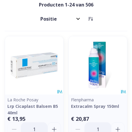
Producten
1
-
24
van
506
Sorteer op:
La Roche Posay
Flenpharma
Lrp Cicaplast Balsem B5
Extracalm Spray 150ml
40ml
€ 13,95
€ 20,87
Aantal
Aantal