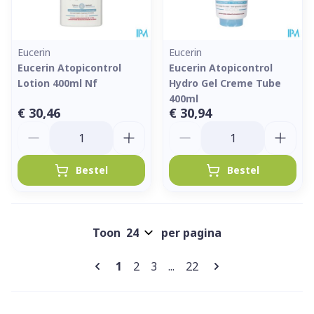
Eucerin
Eucerin
Eucerin Atopicontrol
Eucerin Atopicontrol
Lotion 400ml Nf
Hydro Gel Creme Tube
400ml
€ 30,46
€ 30,94
Aantal
Aantal
Bestel
Bestel
Toon
per pagina
Pagina's
U lees momenteel pagina
Pagina
Pagina
Pagina
1
2
3
...
22