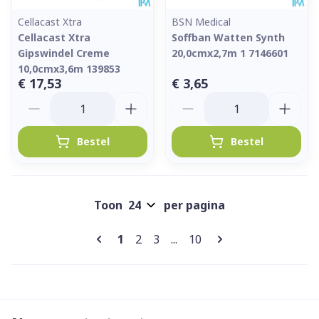
Cellacast Xtra
BSN Medical
Cellacast Xtra
Soffban Watten Synth
Gipswindel Creme
20,0cmx2,7m 1 7146601
10,0cmx3,6m 139853
€ 17,53
€ 3,65
Aantal
Aantal
Bestel
Bestel
Toon
per pagina
Pagina's
U lees momenteel pagina
Pagina
Pagina
Pagina
1
2
3
...
10