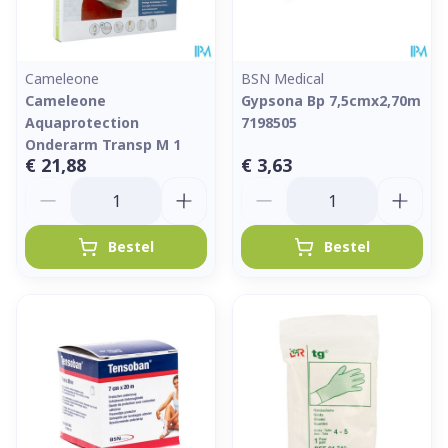
Cameleone
BSN Medical
Cameleone
Gypsona Bp 7,5cmx2,70m
Aquaprotection
7198505
Onderarm Transp M 1
€ 21,88
€ 3,63
Aantal
Aantal
Bestel
Bestel