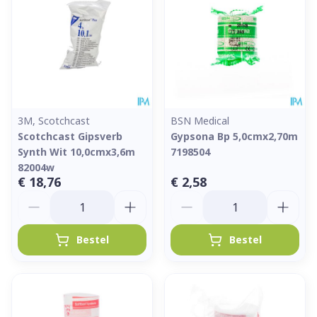
3M, Scotchcast
BSN Medical
Scotchcast Gipsverb
Gypsona Bp 5,0cmx2,70m
Synth Wit 10,0cmx3,6m
7198504
82004w
€ 18,76
€ 2,58
Aantal
Aantal
Bestel
Bestel