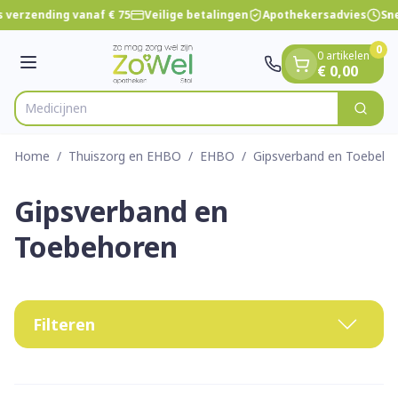
Dia 1 van 1
Ga naar de inhoud
 verzending vanaf € 75
Veilige betalingen
Apothekersadvies
Sne
0
0 artikelen
Menu
€ 0,00
Zoek
Product, merk, categorie...
Home
/
Thuiszorg en EHBO
/
EHBO
/
Gipsverband en Toebeho
Gipsverband en
Toebehoren
Filteren