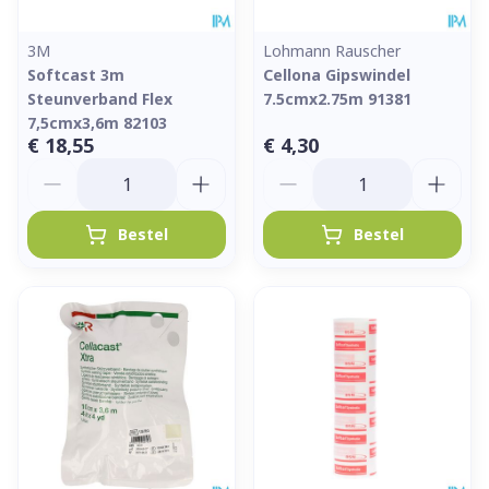
3M
Lohmann Rauscher
Softcast 3m
Cellona Gipswindel
Steunverband Flex
7.5cmx2.75m 91381
7,5cmx3,6m 82103
€ 18,55
€ 4,30
Aantal
Aantal
Bestel
Bestel