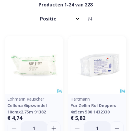
Producten
1
-
24
van
228
Sorteer op:
Lohmann Rauscher
Hartmann
Cellona Gipswindel
Pur Zellin Rol Deppers
10cmx2.75m 91382
4x5cm 500 1432330
€ 4,74
€ 5,82
Aantal
Aantal