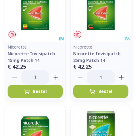
Geneesmiddel
Geneesmiddel
Nicorette
Nicorette
Nicorette Invisipatch
Nicorette Invisipatch
15mg Patch 14
25mg Patch 14
€ 42,25
€ 42,25
Aantal
Aantal
Bestel
Bestel