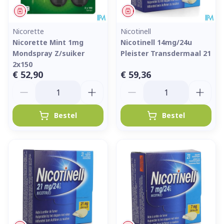
Geneesmiddel
Geneesmiddel
Nicorette
Nicotinell
Nicorette Mint 1mg
Nicotinell 14mg/24u
Mondspray Z/suiker
Pleister Transdermaal 21
2x150
€ 52,90
€ 59,36
Aantal
Aantal
Bestel
Bestel