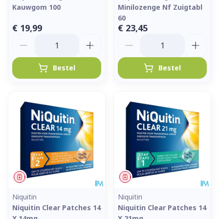
Kauwgom 100
Minilozenge Nf Zuigtabl
60
€ 19,99
€ 23,45
Aantal
Aantal
Bestel
Bestel
Geneesmiddel
Geneesmiddel
Niquitin
Niquitin
Niquitin Clear Patches 14
Niquitin Clear Patches 14
X 14mg
X 21mg