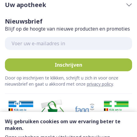
Uw apotheek
Nieuwsbrief
Blijf op de hoogte van nieuwe producten en promoties
E-mail adres
Inschrijven
Door op inschrijven te klikken, schrijft u zich in voor onze
nieuwsbrief en gaat u akkoord met onze
privacy policy
.
Wij gebruiken cookies om uw ervaring beter te
maken.