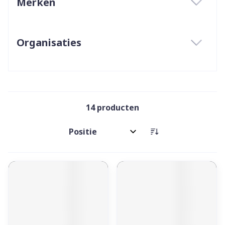
Merken
filter
Organisaties
filter
14
producten
Sorteer op: