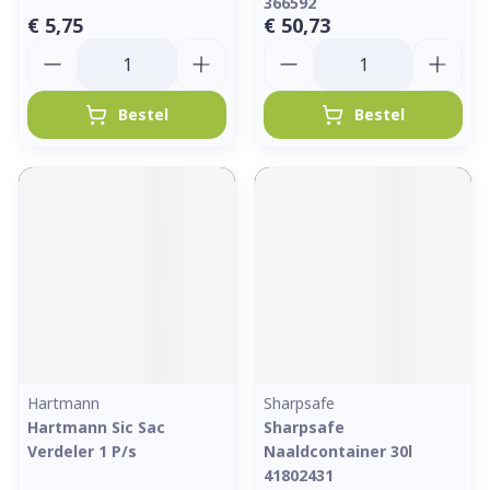
366592
€ 5,75
€ 50,73
Aantal
Aantal
Bestel
Bestel
Hartmann
Sharpsafe
Hartmann Sic Sac
Sharpsafe
Verdeler 1 P/s
Naaldcontainer 30l
41802431