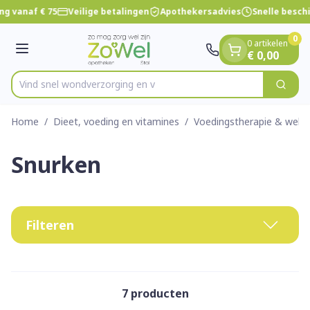
Dia 1 van 1
Ga naar de inhoud
ng vanaf € 75
Veilige betalingen
Apothekersadvies
Snelle besch
0
0 artikelen
Menu
€ 0,00
Vind snel wondverzorg
Zoek
Product, merk, categorie...
Home
/
Dieet, voeding en vitamines
/
Voedingstherapie & welzi
Snurken
Filteren
7
producten