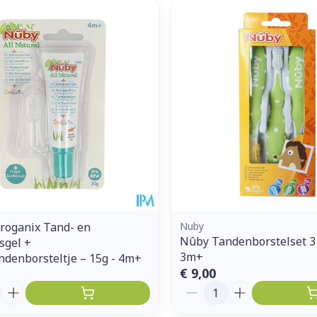
roganix Tand- en
Nuby
Nûby Tandenborstelset 3 
sgel +
3m+
ndenborsteltje – 15g - 4m+
€ 9,00
Aantal