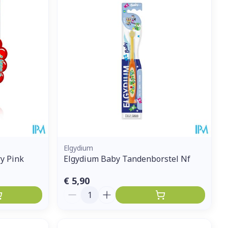
et
geneesmiddelen
erende
Parfums en
geurproducten
Elgydium
ry Pink
Elgydium Baby Tandenborstel Nf
€ 5,90
CBD
Aantal