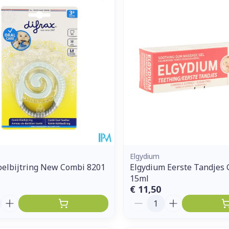
Elgydium
oelbijtring New Combi 8201
Elgydium Eerste Tandjes 
15ml
€ 11,50
Aantal