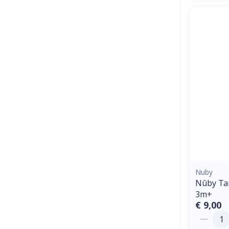
Nuby
Nûby Tan
3m+
€ 9,00
Aantal