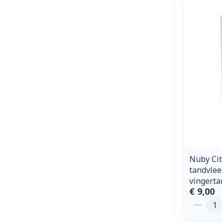
Nuby Cit
tandvlee
vingerta
€ 9,00
Aantal