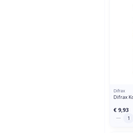
Difrax
Difrax K
€ 9,93
Aantal