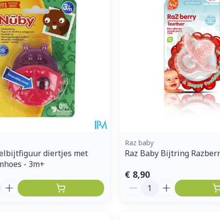
Enkel en vo
Toon meer
ddelen
Haar
orging
Supplementen
Insectenw
middelen
n
Mondmaskers
issen
 -
uid
d
Raz baby
lbijtfiguur diertjes met
Raz Baby Bijtring Razber
mhoes - 3m+
€ 8,90
Zelfbruiner
Scheren
Aantal