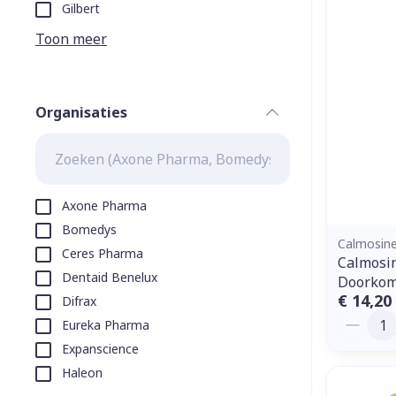
Aerosol toeste
kloven
Tabletten
Gilbert
Aerosol access
Blaren
Creme, gel en 
Toon meer
Zuurstof
Eelt
Eksteroog - li
Ademhalingss
Organisaties
Toon meer
filter
Spieren en g
Specifiek vo
Axone Pharma
Naalden en s
Bomedys
Lichaamsverzo
Calmosin
Ceres Pharma
Infecties
Spuiten
Calmosi
Deodorant
Dentaid Benelux
Doorkom
Oplossing voor
Gezichtsverzo
€ 14,20
Difrax
Naalden
Aantal
Luizen
Eureka Pharma
Naalden voor 
Expanscience
- pennaalden
Haleon
Diagnostica
Toon meer