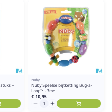
Nuby
stuks –
Nuby Speelse bijtketting Bug-a-
Loop™ - 3m+
€ 10,95
Aantal