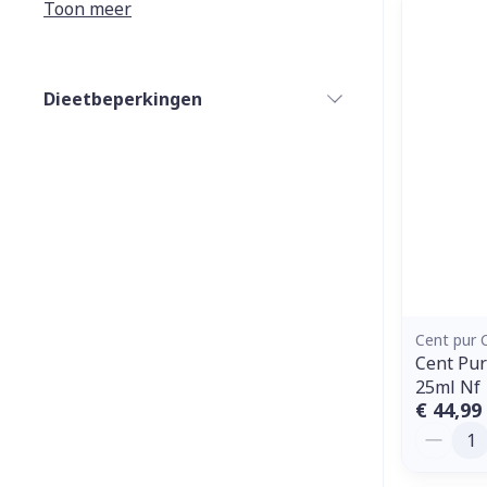
Toon meer
Diergeneesmi
Gezichtsverz
Dieetbeperkingen
filter
Pillendozen e
Pigmentstoorn
accessoires
Gevoelige huid
geïrriteerde h
Gemengde hui
Doffe huid
Toon meer
Cent pur 
Cent Pur
25ml Nf
Snurken
€ 44,99
Aantal