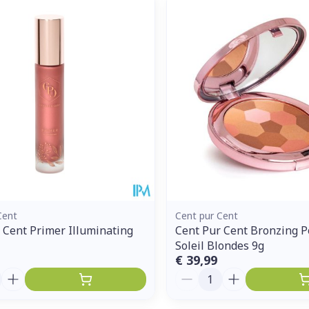
Enkel en vo
Toon meer
ddelen
Haar
orging
Supplementen
Insectenw
middelen
n
Mondmaskers
issen
 -
uid
d
Cent
Cent pur Cent
 Cent Primer Illuminating
Cent Pur Cent Bronzing 
Soleil Blondes 9g
Zelfbruiner
Scheren
€ 39,99
Aantal