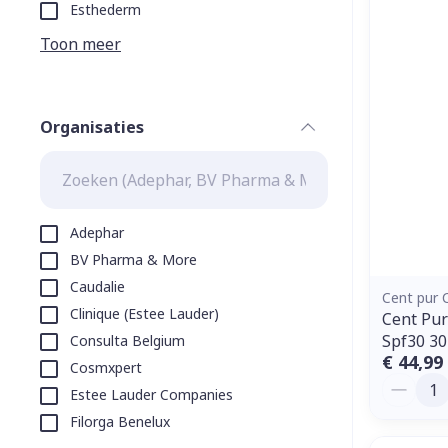
Aerosol toeste
kloven
Tabletten
Esthederm
Aerosol access
Blaren
Creme, gel en 
Toon meer
Zuurstof
Eelt
Eksteroog - li
Ademhalingss
Organisaties
Toon meer
filter
Spieren en g
Specifiek vo
Adephar
Naalden en s
BV Pharma & More
Lichaamsverzo
Caudalie
Infecties
Spuiten
Cent pur 
Deodorant
Clinique (Estee Lauder)
Cent Pur
Oplossing voor
Gezichtsverzo
Spf30 30
Consulta Belgium
Naalden
Luizen
€ 44,99
Cosmxpert
Aantal
Naalden voor 
Estee Lauder Companies
- pennaalden
Filorga Benelux
Diagnostica
Toon meer