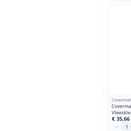
Covermar
Covermar
Vleeskle
€ 35,66
Aantal