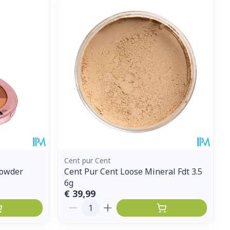
et
geneesmiddelen
erende
Parfums en
geurproducten
Cent pur Cent
Powder
Cent Pur Cent Loose Mineral Fdt 3.5
6g
CBD
€ 39,99
Aantal