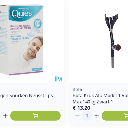
Enkel en vo
Toon meer
ddelen
Haar
orging
Supplementen
Insectenw
middelen
n
Mondmaskers
issen
 -
uid
d
Bota
egen Snurken Neusstrips
Bota Kruk Alu Model 1 Vo
Max.140kg Zwart 1
Zelfbruiner
Scheren
€ 13,20
Aantal