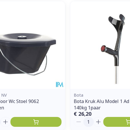
n NV
Bota
oor Wc Stoel 9062
Bota Kruk Alu Model 1 A
en
140kg 1paar
€ 26,20
Aantal