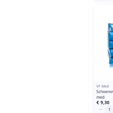
VF Med
Schoenov
med
€ 9,30
Aantal