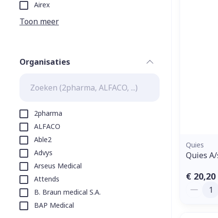
Aerosol toeste
kloven
Tabletten
Airex
Aerosol access
Blaren
Creme, gel en 
Toon meer
Zuurstof
Eelt
Eksteroog - li
Ademhalingss
Organisaties
Toon meer
filter
Spieren en g
Specifiek vo
2pharma
Naalden en s
ALFACO
Lichaamsverzo
Able2
Infecties
Spuiten
Quies
Deodorant
Advys
Quies A
Oplossing voor
Gezichtsverzo
Arseus Medical
Naalden
Luizen
€ 20,20
Attends
Aantal
Naalden voor 
B. Braun medical S.A.
- pennaalden
BAP Medical
Diagnostica
Toon meer