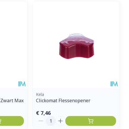
Kela
d Zwart Max
Clickomat Flessenopener
€ 7,46
Aantal