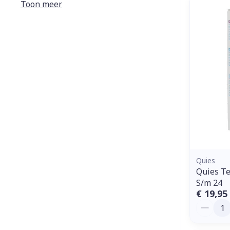
Toon meer
Diergeneesmi
Gezichtsverz
Pillendozen e
Pigmentstoorn
accessoires
Gevoelige huid
geïrriteerde h
Gemengde hui
Doffe huid
Toon meer
Quies
Quies T
S/m 24
Snurken
€ 19,95
Aantal