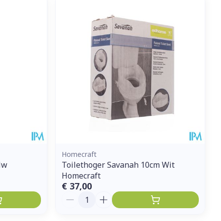
et
geneesmiddelen
erende
Parfums en
geurproducten
Homecraft
lw
Toilethoger Savanah 10cm Wit
Homecraft
CBD
€ 37,00
Aantal