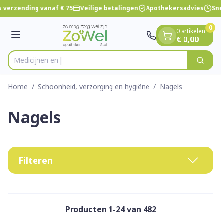
Dia 1 van 1
Ga naar de inhoud
 verzending vanaf € 75
Veilige betalingen
Apothekersadvies
Sne
0
0 artikelen
Menu
€ 0,00
Zoek
Product, merk, categorie...
Home
/
Schoonheid, verzorging en hygiëne
/
Nagels
Nagels
Filteren
Producten
1
-
24
van
482