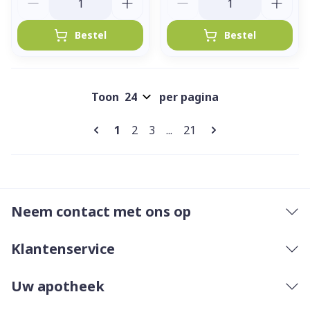
Bestel
Bestel
Toon
per pagina
Pagina's
U lees momenteel pagina
Pagina
Pagina
Pagina
1
2
3
...
21
Neem contact met ons op
Klantenservice
Uw apotheek