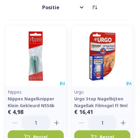
Sorteer op:
Nippes
Urgo
Nippes Nagelknipper
Urgo Stop Nagelbijten
Klein Gekleurd N556b
Nagellak Filmogel Fl 9ml
€ 4,98
€ 16,41
Aantal
Aantal
Bestel
Bestel