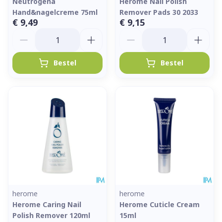
Neutrogena
Herome Nail Polish
Hand&nagelcreme 75ml
Remover Pads 30 2033
€ 9,49
€ 9,15
Aantal
Aantal
Bestel
Bestel
herome
herome
Herome Caring Nail
Herome Cuticle Cream
Polish Remover 120ml
15ml