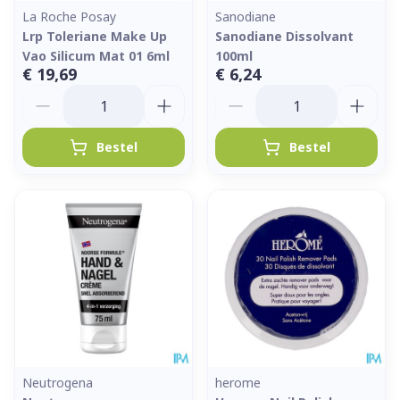
La Roche Posay
Sanodiane
Lrp Toleriane Make Up
Sanodiane Dissolvant
Vao Silicum Mat 01 6ml
100ml
€ 19,69
€ 6,24
Aantal
Aantal
Bestel
Bestel
Neutrogena
herome