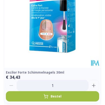
Hoeveelheid
30
Verpakking
Kamertemperatuur (15°C -
Behoud
25°C)
Excilor Forte Schimmelnagels 30ml
€ 34,43
Aantal
Bestel