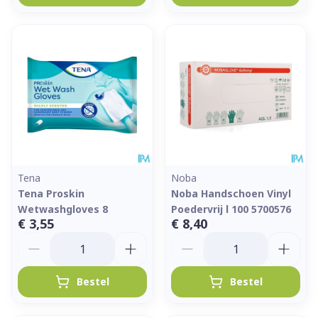
Tena
Noba
Tena Proskin
Noba Handschoen Vinyl
Wetwashgloves 8
Poedervrij l 100 5700576
€ 3,55
€ 8,40
Aantal
Aantal
Bestel
Bestel