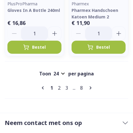
PlusProPharma
Pharmex
Gloves In A Bottle 240ml
Pharmex Handschoen
Katoen Medium 2
€ 16,86
€ 11,90
Aantal
Aantal
Bestel
Bestel
Toon
per pagina
Pagina's
U lees momenteel pagina
Pagina
Pagina
Pagina
1
2
3
...
8
Neem contact met ons op