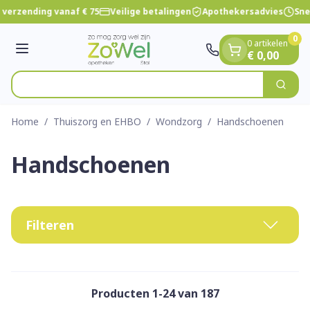
Dia 1 van 1
Ga naar de inhoud
verzending vanaf € 75
Veilige betalingen
Apothekersadvies
Snel
0
0 artikelen
Menu
€ 0,00
Vind sne
Zoek
Product, merk, categorie...
Home
/
Thuiszorg en EHBO
/
Wondzorg
/
Handschoenen
Handschoenen
Filteren
Producten
1
-
24
van
187