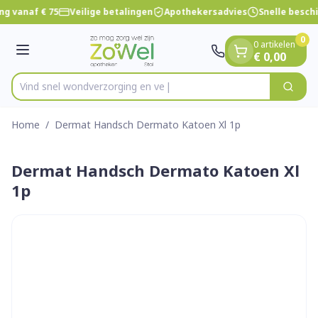
Dia 1 van 1
Ga naar de inhoud
ng vanaf € 75
Veilige betalingen
Apothekersadvies
Snelle besch
0
0 artikelen
Menu
€ 0,00
Vind snel wondverzorg
Zoek
Product, merk, categorie...
Home
/
Dermat Handsch Dermato Katoen Xl 1p
Dermat Handsch Dermato Katoen Xl
1p