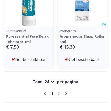
Puressentiel
Pranarom
Puressentiel Pure Relax
Aromanoctis Slaap Roller
Inhalator 1ml
5ml
€ 7,50
€ 13,30
Niet beschikbaar
Niet beschikbaar
Toon
per pagina
Pagina's
U lees momenteel pagina
Pagina
1
2