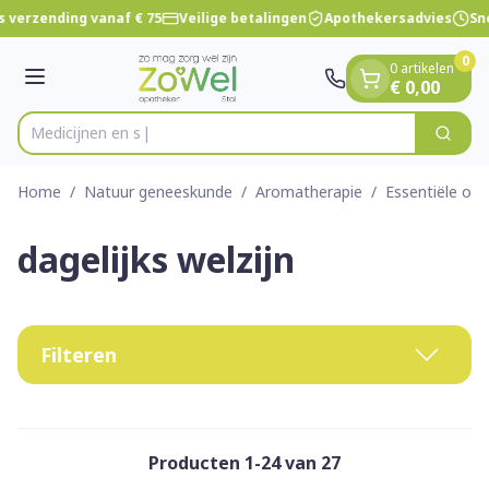
Dia 1 van 1
Ga naar de inhoud
 verzending vanaf € 75
Veilige betalingen
Apothekersadvies
Sne
0
0 artikelen
Menu
€ 0,00
Zoek
Product, merk, categorie...
Home
/
Natuur geneeskunde
/
Aromatherapie
/
Essentiële olië
dagelijks welzijn
Filteren
Producten
1
-
24
van
27