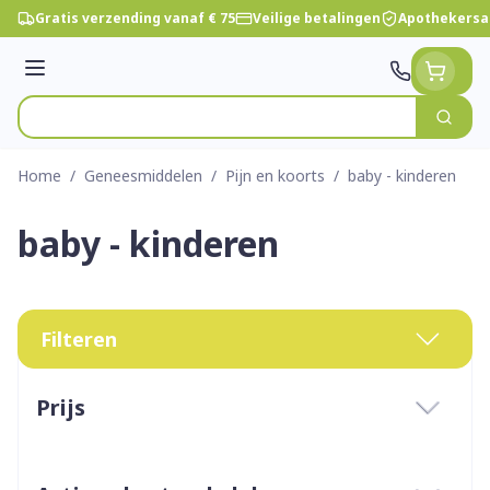
Ga naar de inhoud
Gratis verzending vanaf € 75
Veilige betalingen
Apothekersa
Menu
Zoek
Product, merk, categorie...
Home
/
Geneesmiddelen
/
Pijn en koorts
/
baby - kinderen
baby - kinderen
Filteren
Doorgaan naar productlijst
Prijs
filter