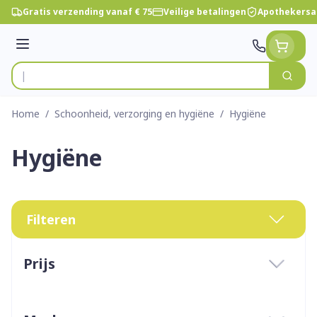
Ga naar de inhoud
Gratis verzending vanaf € 75
Veilige betalingen
Apothekersa
Menu
Zoek
Product, merk, categorie...
Home
/
Schoonheid, verzorging en hygiëne
/
Hygiëne
Hygiëne
Filteren
Doorgaan naar productlijst
Prijs
filter