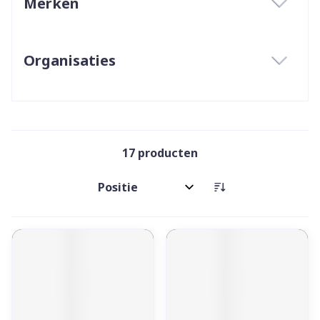
Merken
filter
Organisaties
filter
17
producten
Sorteer op: