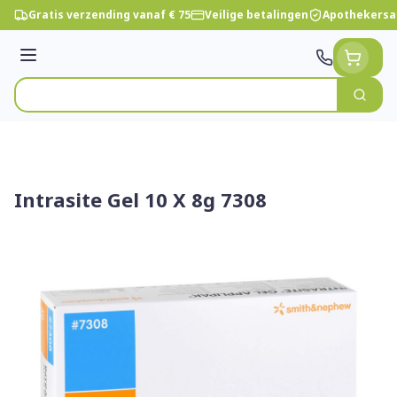
Ga naar de inhoud
Gratis verzending vanaf € 75
Veilige betalingen
Apothekersa
Menu
Zoek
Product, merk, categorie...
Intrasite Gel 10 X 8g 7308