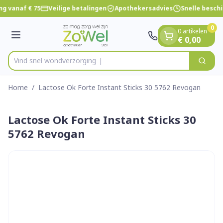
Dia 1 van 1
Ga naar de inhoud
ng vanaf € 75
Veilige betalingen
Apothekersadvies
Snelle besch
0
0 artikelen
Menu
€ 0,00
Vind snel wondver
Zoek
Product, merk, categorie...
Home
/
Lactose Ok Forte Instant Sticks 30 5762 Revogan
Lactose Ok Forte Instant Sticks 30
5762 Revogan