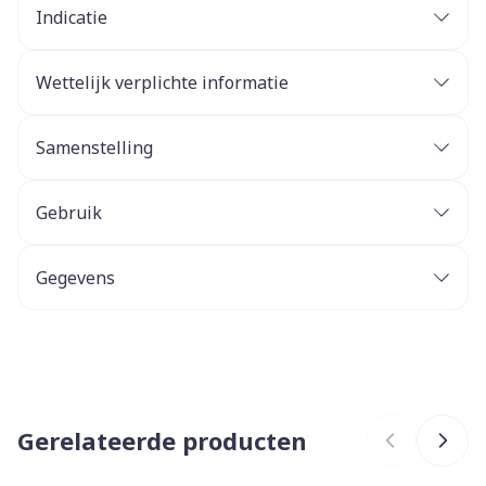
Indicatie
Wettelijk verplichte informatie
Samenstelling
Gebruik
Gegevens
CNK
2937290
Organisaties
Revogan
Gerelateerde producten
Merken
Revogan