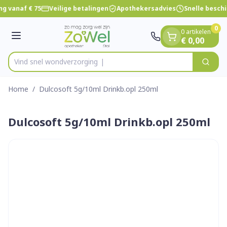
Dia 1 van 1
Ga naar de inhoud
ng vanaf € 75
Veilige betalingen
Apothekersadvies
Snelle besch
0
0 artikelen
Menu
€ 0,00
Vind snel wondverz
Zoek
Product, merk, categorie...
Home
/
Dulcosoft 5g/10ml Drinkb.opl 250ml
Dulcosoft 5g/10ml Drinkb.opl 250ml