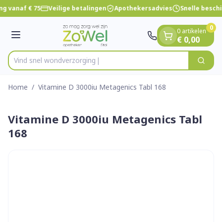
Dia 1 van 1
Ga naar de inhoud
ng vanaf € 75
Veilige betalingen
Apothekersadvies
Snelle besch
0
0 artikelen
Menu
€ 0,00
Vind snel wondv
Zoek
Product, merk, categorie...
Home
/
Vitamine D 3000iu Metagenics Tabl 168
Vitamine D 3000iu Metagenics Tabl
168