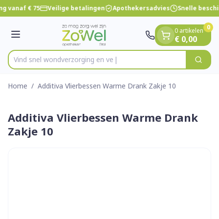
Dia 1 van 1
Ga naar de inhoud
ng vanaf € 75
Veilige betalingen
Apothekersadvies
Snelle besch
0
0 artikelen
Menu
€ 0,00
Vind snel wondverzorg
Zoek
Product, merk, categorie...
Home
/
Additiva Vlierbessen Warme Drank Zakje 10
Additiva Vlierbessen Warme Drank
Zakje 10