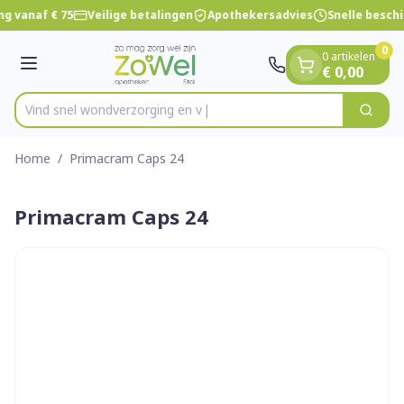
Dia 1 van 1
Ga naar de inhoud
ng vanaf € 75
Veilige betalingen
Apothekersadvies
Snelle besch
0
0 artikelen
Menu
€ 0,00
Vind snel wondverzorg
Zoek
Product, merk, categorie...
Home
/
Primacram Caps 24
Primacram Caps 24