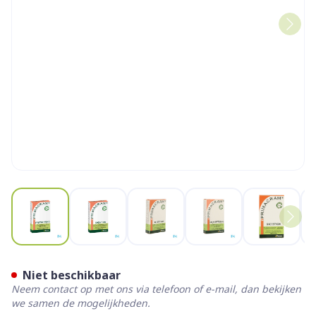
View larger image
View larger image
View larger image
View larger image
View la
Primacram Caps 24
Niet beschikbaar
Neem contact op met ons via telefoon of e-mail, dan bekijken
we samen de mogelijkheden.