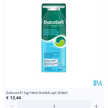
Diepte
25 mm
Kamertemperatuur (15°C -
Behoud
25°C)
Dulcosoft 5g/10ml Drinkb.opl 250ml
€ 13,44
Aantal