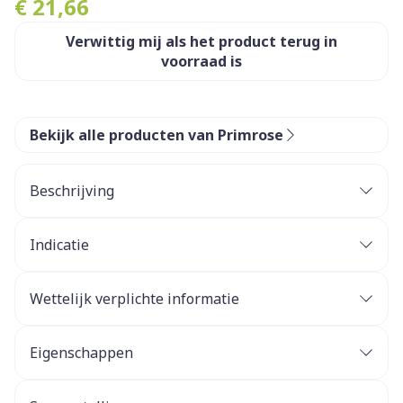
€ 21,66
Verwittig mij als het product terug in
voorraad is
Bekijk alle producten van Primrose
Beschrijving
Primacram
Indicatie
fytotherapie
Wettelijk verplichte informatie
Eigenschappen
helpt de spijsvertering
verlicht de zware maag