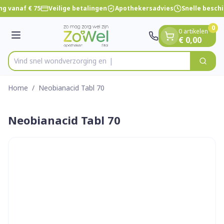
Dia 1 van 1
Ga naar de inhoud
g vanaf € 75
Veilige betalingen
Apothekersadvies
Snelle besch
0
0 artikelen
Menu
€ 0,00
Vind snel wondverzor
Zoek
Product, merk, categorie...
Home
/
Neobianacid Tabl 70
Neobianacid Tabl 70