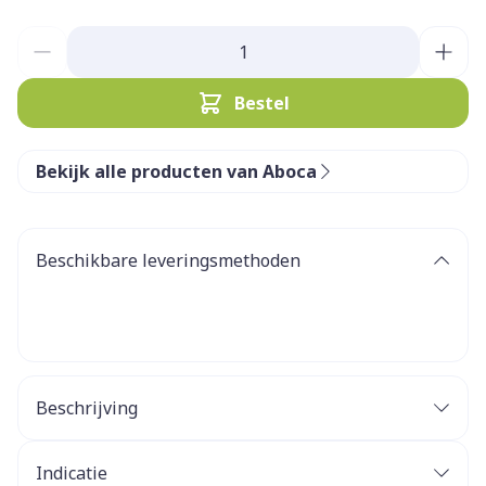
Aantal
Bestel
Bekijk alle producten van Aboca
Beschikbare leveringsmethoden
Beschrijving
NeoBianacid
het
plantaardige en minerale complex
Indicatie
Poliprotect®