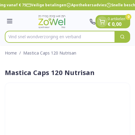
Dia 1 van 1
Ga naar de inhoud
ng vanaf € 75
Veilige betalingen
Apothekersadvies
Snelle besc
0
0 artikelen
Menu
€ 0,00
Vind snel wondverzorging en verband
Zoek
Product, merk, categorie...
Home
/
Mastica Caps 120 Nutrisan
Mastica Caps 120 Nutrisan