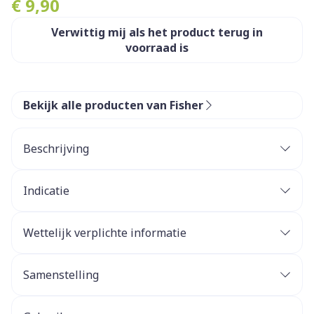
€ 9,90
Verwittig mij als het product terug in
voorraad is
Bekijk alle producten van Fisher
Beschrijving
Fisher Flexan Vitamine D3 is een
voedingssupplement dat de botten helpt gezond
Indicatie
te houden en de normale werking van het
Bevordert de opname van calcium en fosfor.
immuunsysteem ondersteunt.
Ondersteunt het immuunsysteem en de celdeling.
Wettelijk verplichte informatie
Compenseert een vitamine D-tekort.
Samenstelling
Bevat 2000IU vitamine D3 per capsule.