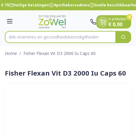
Dia 1 van 1
Ga naar de inhoud
€ 75
Veilige betalingen
Apothekersadvies
Snelle beschikbaarhe
0
0 artikelen
Menu
€ 0,00
Ontdek vitamines en gezondheidsbenodigdheden
Zoek
Product, merk, categorie...
Home
/
Fisher Flexan Vit D3 2000 Iu Caps 60
Fisher Flexan Vit D3 2000 Iu Caps 60