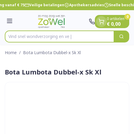
Dia 1 van 1
Ga naar de inhoud
ng vanaf € 75
Veilige betalingen
Apothekersadvies
Snelle besch
0
0 artikelen
Menu
€ 0,00
Vind snel wondverzorgi
Zoek
Product, merk, categorie...
Home
/
Bota Lumbota Dubbel-x Sk Xl
Bota Lumbota Dubbel-x Sk Xl