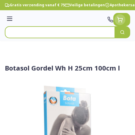
Ga naar de inhoud
Gratis verzending vanaf € 75
Veilige betalingen
Apothekersa
Menu
Zoek
Product, merk, categorie...
Botasol Gordel Wh H 25cm 100cm l