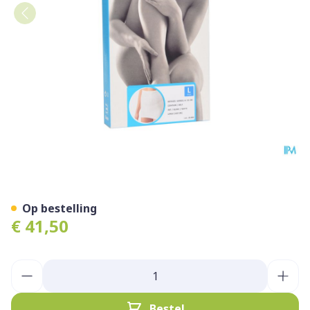
Botasol Gordel Wh H 25cm 
Op bestelling
€ 41,50
Aantal
Bestel